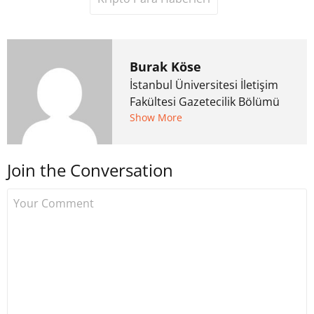
Burak Köse
İstanbul Üniversitesi İletişim
Fakültesi Gazetecilik Bölümü
mezunu. 6 yıl ana akım
Show More
medyada görev aldıktan
sonra Uzmancoin.com'u
Join the Conversation
kurdu. 2017'nin Mayıs ayından
bu yana bilfiil kripto para
gazeteciliği yapıyor.