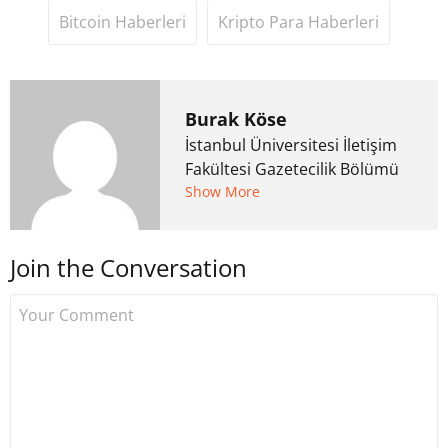
Bitcoin Haberleri
Kripto Para Haberleri
Burak Köse
İstanbul Üniversitesi İletişim
Fakültesi Gazetecilik Bölümü
mezunu. 6 yıl ana akım
Show More
medyada görev aldıktan
sonra Uzmancoin.com'u
Join the Conversation
kurdu. 2017'nin Mayıs ayından
bu yana bilfiil kripto para
gazeteciliği yapıyor.