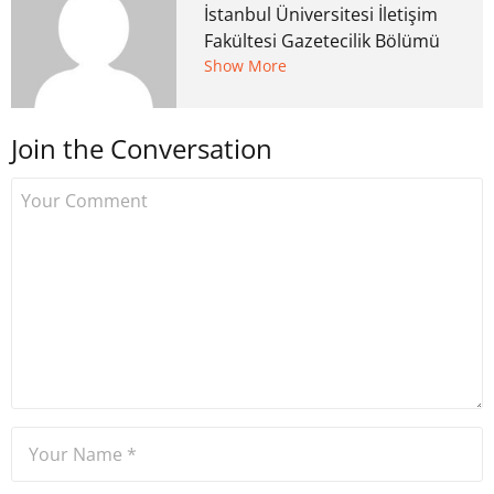
İstanbul Üniversitesi İletişim
Fakültesi Gazetecilik Bölümü
mezunu. 6 yıl ana akım
Show More
medyada görev aldıktan
sonra Uzmancoin.com'u
Join the Conversation
kurdu. 2017'nin Mayıs ayından
bu yana bilfiil kripto para
gazeteciliği yapıyor.