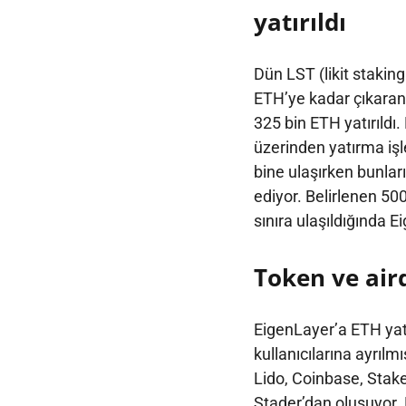
yatırıldı
Dün LST (likit stakin
ETH’ye kadar çıkaran 
325 bin ETH yatırıldı
üzerinden yatırma işle
bine ulaşırken bunlar
ediyor. Belirlenen 500
sınıra ulaşıldığında E
Token ve aird
EigenLayer’a ETH yatır
kullanıcılarına ayrıl
Lido, Coinbase, Stak
Stader’dan oluşuyor. K