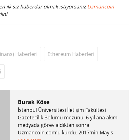
n ilk siz haberdar olmak istiyorsanız
Uzmancoin
lın!
inans) Haberleri
Ethereum Haberleri
i
Burak Köse
İstanbul Üniversitesi İletişim Fakültesi
Gazetecilik Bölümü mezunu. 6 yıl ana akım
medyada görev aldıktan sonra
Uzmancoin.com'u kurdu. 2017'nin Mayıs
ayından bu yana bilfiil kripto para