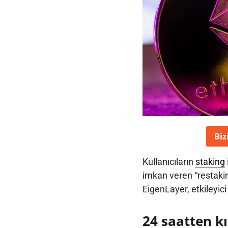
Biz
Kullanıcıların
staking
imkan veren “restaki
EigenLayer, etkileyici
24 saatten k