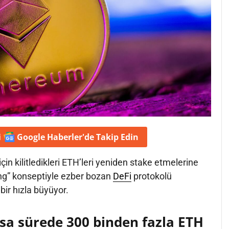
i
Google Haberler'de
Takip Edin
için kilitledikleri ETH’leri yeniden stake etmelerine
ng” konseptiyle ezber bozan
DeFi
protokolü
 bir hızla büyüyor.
ısa sürede 300 binden fazla ETH