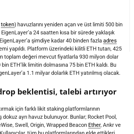
g
token
) havuzlarını yeniden açan ve üst limiti 500 bin
EigenLayer’a 24 saatten kısa bir sürede yaklaşık
. EigenLayer’a şimdiye kadar 40 binden fazla
adres
mi yapıldı. Platform üzerindeki kilitli ETH tutarı, 425
ın toplam değeri mevcut fiyatlarla 930 milyon dolar
 bin ETH’lik limitin dolmasına 75 bin ETH kaldı. Bu
igenLayer’a 1.1 milyar dolarlık ETH yatırılmış olacak.
rop beklentisi, talebi artırıyor
mak için farklı likit staking platformlarının
mış dokuz ayrı havuz bulunuyor. Bunlar; Rocket Pool,
eWise, Swell, Origin, Wrapped Beacon
Ether
, Ankr ve
ullanıcılar, tüm bu platformlarından elde ettikleri