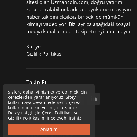
sitesi olan Uzmancoin.com, doğru yatırım
kararları alabilmek adına büyük önem taşıyan
haber takibini eksiksiz bir şekilde mümkün
kılmayı vadediyor. Bizi ayrıca aşağıdaki sosyal
medya kanallarından takip etmeyi unutmayın.
Künye
Gizlilik Politikası
Takip Et
Sizlere daha iyi hizmet verebilmek için
çerezlerden yararlanıyoruz. Siteyi
kullanmaya devam ederseniz çerez
kullanımına izin vermiş olursunuz.
Detaylı bilgi için
Çerez Politikası
ve
Gizlilik Politikası
'nı inceleyebilirsiniz.
Copyright © 2020
Uzmancoin
Anladım
Güncel Bitcoin Haberleri