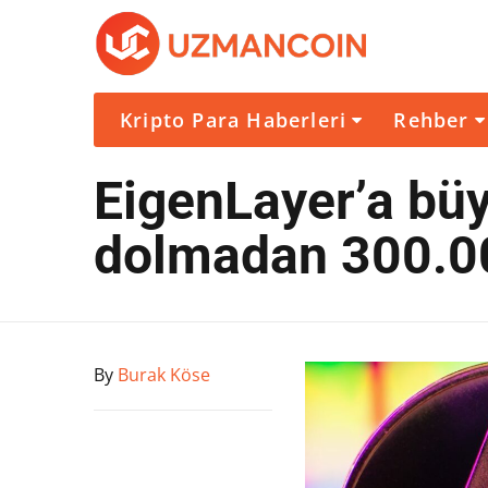
Kripto Para Haberleri
Rehber
EigenLayer’a büy
dolmadan 300.00
By
Burak Köse