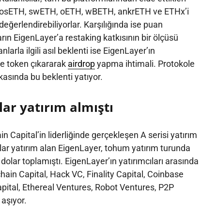
 osETH, swETH, oETH, wBETH, ankrETH ve ETHx’i
eğerlendirebiliyorlar. Karşılığında ise puan
arın EigenLayer’a restaking katkısının bir ölçüsü
anlarla ilgili asıl beklenti ise EigenLayer’ın
 token çıkararak
airdrop
yapma ihtimali. Protokole
kasında bu beklenti yatıyor.
lar yatırım almıştı
n Capital’in liderliğinde gerçekleşen A serisi yatırım
ar yatırım alan EigenLayer, tohum yatırım turunda
dolar toplamıştı. EigenLayer’ın yatırımcıları arasında
chain Capital, Hack VC, Finality Capital, Coinbase
pital, Ethereal Ventures, Robot Ventures, P2P
 aşıyor.