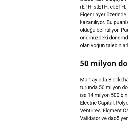
rETH,
stETH
, cbETH,
EigenLayer üzerinde d
kazanılıyor. Bu puanl
olduğu belirtiliyor. Pu
önümüzdeki dönemde
olan yoğun talebin ar
50 milyon do
Mart ayında Blockchai
turunda 50 milyon dol
ise 14 milyon 500 bin 
Electric Capital, Poly
Ventures, Figment Ca
Validator ve dao5 yer