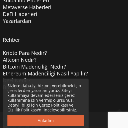
Shiba Inu Haberleri
Metaverse Haberleri
DeFi Haberleri
Yazarlardan
Rehber
Kripto Para Nedir?
Altcoin Nedir?
Bitcoin Madenciliği Nedir?
Ethereum Madenciliği Nasıl Yapılır?
DeFi Nedir?
Sizlere daha iyi hizmet verebilmek için
Bitcoin Hesabı Nasıl Açılır?
çerezlerden yararlanıyoruz. Siteyi
kullanmaya devam ederseniz çerez
kullanımına izin vermiş olursunuz.
Detaylı bilgi için
Çerez Politikası
ve
Gizlilik Politikası
'nı inceleyebilirsiniz.
Copyright © 2020
Uzmancoin
Yukarı
Anladım
Güncel Bitcoin Haberleri