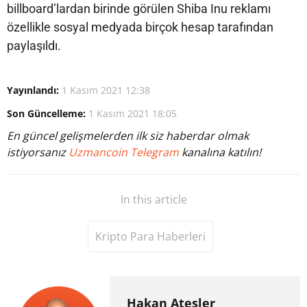
billboard’lardan birinde görülen Shiba Inu reklamı
özellikle sosyal medyada birçok hesap tarafından
paylaşıldı.
Yayınlandı:
1 Kasım 2021 12:38
Son Güncelleme:
1 Kasım 2021 18:05
En güncel gelişmelerden ilk siz haberdar olmak
istiyorsanız
Uzmancoin Telegram
kanalına katılın!
In this article
Kripto Para Haberleri
Hakan Ateşler