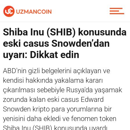
Soru Sor
Shiba Inu (SHIB) konusunda
eski casus Snowden’dan
uyarı: Dikkat edin
Contact / İletişim
ABD'nin gizli belgelerini açıklayan ve
kendisi hakkında yakalama kararı
çıkarılması sebebiyle Rusya'da yaşamak
zorunda kalan eski casus Edward
Snowden kripto para yorumlarına bir
yenisini daha ekledi ve fenomen token
Shiba Inu (SHIB) konusunda uyardı.