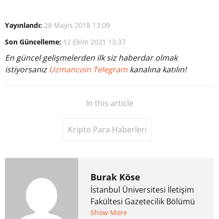
Yayınlandı:
28 Mayıs 2018 13:09
Son Güncelleme:
12 Ekim 2021 13:37
En güncel gelişmelerden ilk siz haberdar olmak
istiyorsanız
Uzmancoin Telegram
kanalına katılın!
In this article
Kripto Para Haberleri
Burak Köse
İstanbul Üniversitesi İletişim
Fakültesi Gazetecilik Bölümü
mezunu. 6 yıl ana akım
Show More