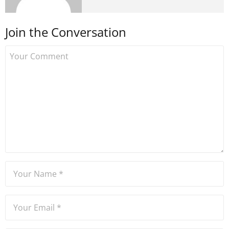
medyada görev aldıktan
sonra Uzmancoin.com'u
Join the Conversation
kurdu. 2017'nin Mayıs ayından
bu yana bilfiil kripto para
gazeteciliği yapıyor.