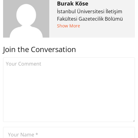
Burak Köse
İstanbul Üniversitesi İletişim
Fakültesi Gazetecilik Bölümü
mezunu. 6 yıl ana akım
Show More
medyada görev aldıktan
sonra Uzmancoin.com'u
Join the Conversation
kurdu. 2017'nin Mayıs ayından
bu yana bilfiil kripto para
gazeteciliği yapıyor.