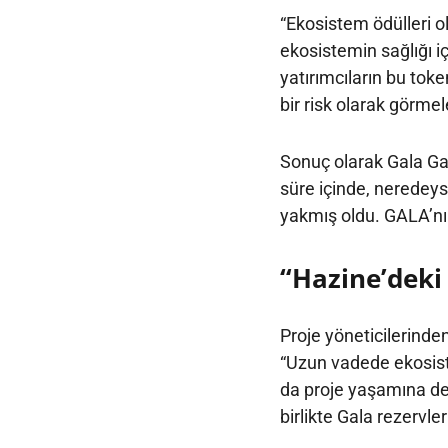
“Ekosistem ödülleri o
ekosistemin sağlığı i
yatırımcıların bu tok
bir risk olarak görme
Sonuç olarak Gala Gam
süre içinde, neredeys
yakmış oldu. GALA’nı
“Hazine’deki
Proje yöneticilerinde
“Uzun vadede ekosis
da proje yaşamına dev
birlikte Gala rezervler