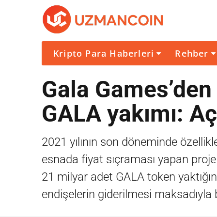
Kripto Para Haberleri
Rehber
Gala Games’den 
GALA yakımı: Aç
2021 yılının son döneminde özellik
esnada fiyat sıçraması yapan proje
21 milyar adet GALA token yaktığını
endişelerin giderilmesi maksadıyla bö