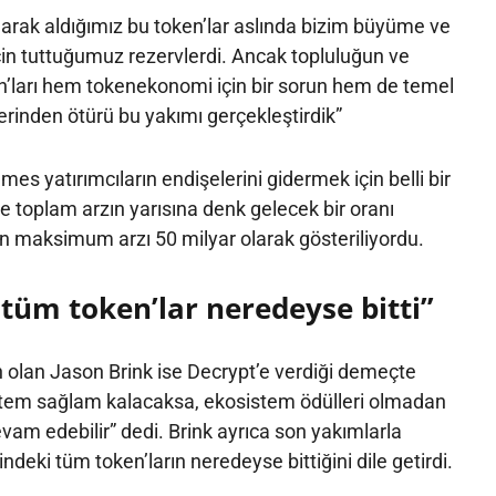
larak aldığımız bu token’lar aslında bizim büyüme ve
çin tuttuğumuz rezervlerdi. Ancak topluluğun ve
en’ları hem tokenekonomi için bir sorun hem de temel
lerinden ötürü bu yakımı gerçekleştirdik”
es yatırımcıların endişelerini gidermek için belli bir
e toplam arzın yarısına denk gelecek bir oranı
n maksimum arzı 50 milyar olarak gösteriliyordu.
 tüm token’lar neredeyse bitti”
n olan Jason Brink ise Decrypt’e verdiği demeçte
tem sağlam kalacaksa, ekosistem ödülleri olmadan
am edebilir” dedi. Brink ayrıca son yakımlarla
indeki tüm token’ların neredeyse bittiğini dile getirdi.