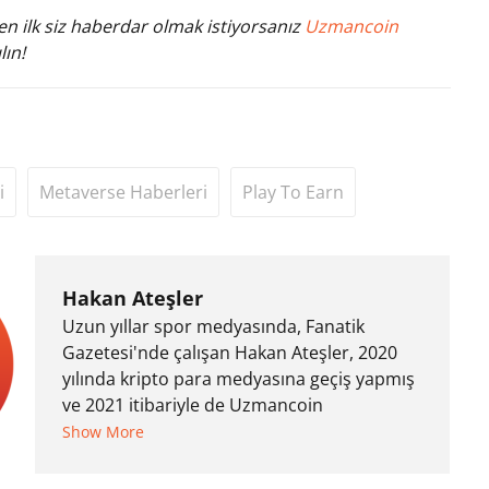
n ilk siz haberdar olmak istiyorsanız
Uzmancoin
lın!
i
Metaverse Haberleri
Play To Earn
Hakan Ateşler
Uzun yıllar spor medyasında, Fanatik
Gazetesi'nde çalışan Hakan Ateşler, 2020
yılında kripto para medyasına geçiş yapmış
ve 2021 itibariyle de Uzmancoin
bünyesinde çalışmaya başlamıştır. Notre
Show More
Dame de Sion Fransız Lisesi ve Yıldız Teknik
Üniversitesi Mütercim Tercümanlık Bölümü