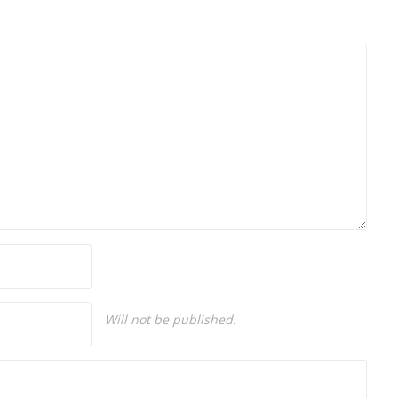
mezunu olan Hakan Ateşler, program
sunuculuğu ve spikerlik konularında da
tecrübe sahibidir.
Will not be published.