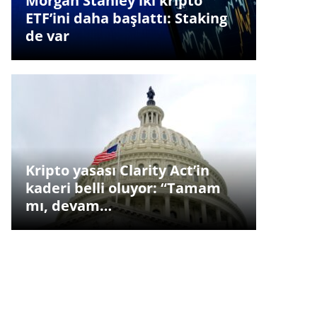
Morgan Stanley iki kripto
ETF’ini daha başlattı: Staking
de var
Kripto yasası Clarity Act’in
kaderi belli oluyor: “Tamam
mı, devam…