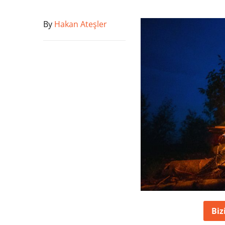
By
Hakan Ateşler
Biz