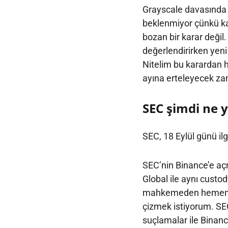
Grayscale davasında i
beklenmiyor çünkü kar
bozan bir karar değil
değerlendirirken yeni
Nitelim bu karardan
ayına erteleyecek za
SEC şimdi ne 
SEC, 18 Eylül günü ilg
SEC’nin Binance’e aç
Global ile aynı custod
mahkemeden hemen mü
çizmek istiyorum. SEC
suçlamalar ile Binance