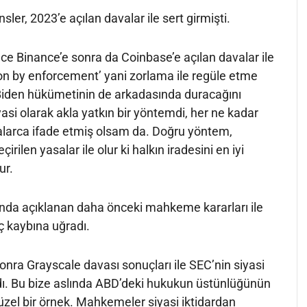
er, 2023’e açılan davalar ile sert girmişti.
nce Binance’e sonra da Coinbase’e açılan davalar ile
on by enforcement’ yani zorlama ile regüle etme
Biden hükümetinin de arkadasında duracağını
i olarak akla yatkın bir yöntemdi, her ne kadar
alarca ifade etmiş olsam da. Doğru yöntem,
rilen yasalar ile olur ki halkın iradesini en iyi
ur.
nda açıklanan daha önceki mahkeme kararları ile
üç kaybına uğradı.
onra Grayscale davası sonuçları ile SEC’nin siyasi
dı. Bu bize aslında ABD’deki hukukun üstünlüğünün
güzel bir örnek. Mahkemeler siyasi iktidardan