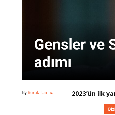
Gensler ve S
adımı
2023’ün ilk yar
By
Burak Tamaç
Biz