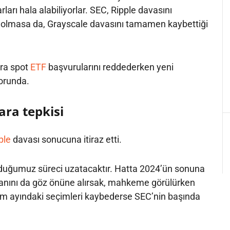
arı hala alabiliyorlar. SEC, Ripple davasını
lmasa da, Grayscale davasını tamamen kaybettiği
ra spot
ETF
başvurularını reddederken yeni
orunda.
ara tepkisi
ple
davası sonucuna itiraz etti.
unduğumuz süreci uzatacaktır. Hatta 2024’ün sonuna
anını da göz önüne alırsak, mahkeme görülürken
m ayındaki seçimleri kaybederse SEC’nin başında