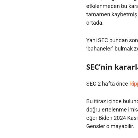
etkilenmeden bu kararl
tamamen kaybetmiş o
ortada.
Yani SEC bundan son
‘bahaneler’ bulmak z
SEC’nin kararl
SEC 2 hafta önce
Rip
Bu itiraz içinde bul
doğru ertelenme imk
eğer Biden 2024 Kası
Gensler olmayabilir.