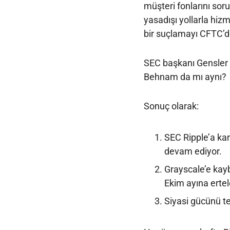
müşteri fonlarını so
yasadışı yollarla hiz
bir suçlamayı CFTC’d
SEC başkanı Gensler 
Behnam da mı aynı?
Sonuç olarak:
SEC Ripple’a k
devam ediyor.
Grayscale’e kay
Ekim ayına ertel
Siyasi gücünü te