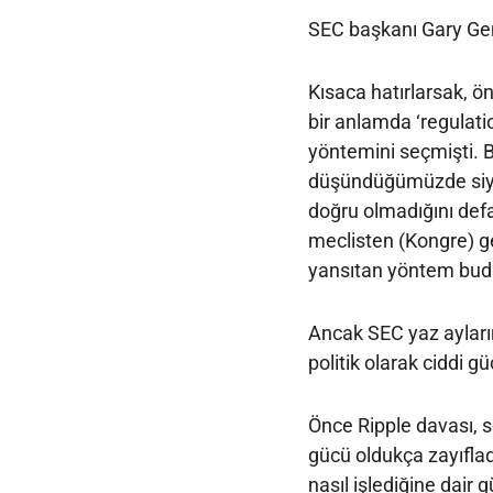
SEC başkanı Gary Gensl
Kısaca hatırlarsak, ö
bir anlamda ‘regulati
yöntemini seçmişti. 
düşündüğümüzde siyas
doğru olmadığını def
meclisten (Kongre) geçi
yansıtan yöntem bud
Ancak SEC yaz ayları
politik olarak ciddi g
Önce Ripple davası, s
gücü oldukça zayıfla
nasıl işlediğine dair 