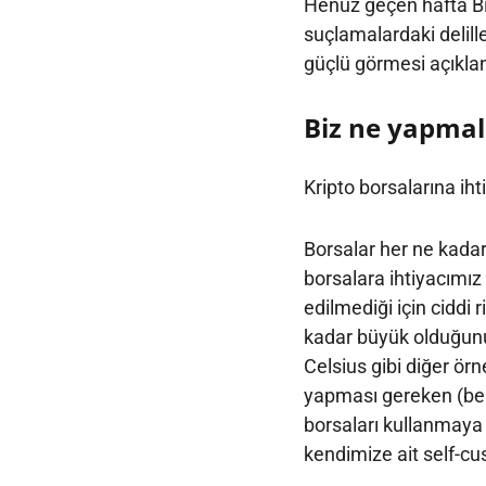
Henüz geçen hafta Bi
suçlamalardaki delill
güçlü görmesi açıklan
Biz ne yapmal
Kripto borsalarına iht
Borsalar her ne kadar
borsalara ihtiyacımız
edilmediği için ciddi 
kadar büyük olduğunu 
Celsius gibi diğer örn
yapması gereken (be
borsaları kullanmaya
kendimize ait self-cu