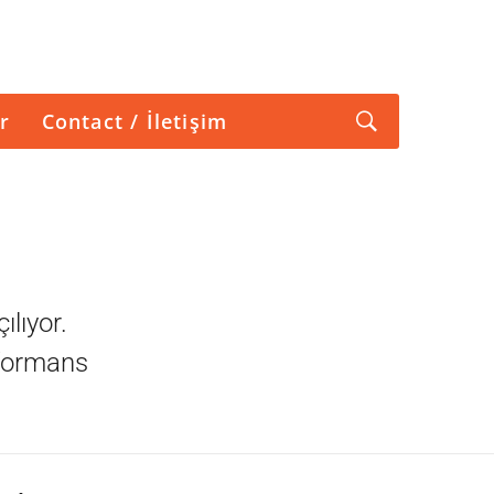
r
Contact / İletişim
ılıyor.
rformans