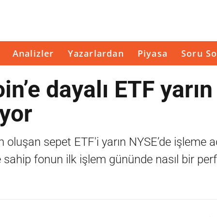
Analizler
Yazarlardan
Piyasa
Soru So
oin’e dayalı ETF yarın
iyor
en oluşan sepet ETF'i yarın NYSE’de işleme aç
e sahip fonun ilk işlem gününde nasıl bir pe