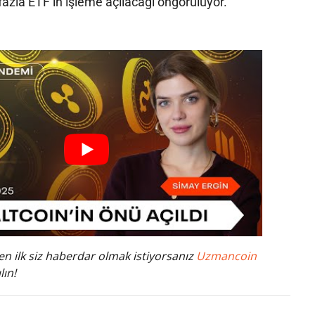
fazla ETF’in işleme açılacağı öngörülüyor.
n ilk siz haberdar olmak istiyorsanız
Uzmancoin
lın!