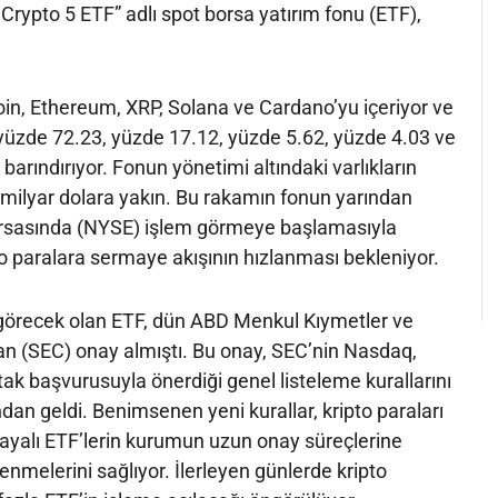
rypto 5 ETF” adlı spot borsa yatırım fonu (ETF),
in, Ethereum, XRP, Solana ve Cardano’yu içeriyor ve
la yüzde 72.23, yüzde 17.12, yüzde 5.62, yüzde 4.03 ve
a barındırıyor. Fonun yönetimi altındaki varlıkların
 milyar dolara yakın. Bu rakamın fonun yarından
orsasında (NYSE) işlem görmeye başlamasıyla
pto paralara sermaye akışının hızlanması bekleniyor.
görecek olan ETF, dün ABD Menkul Kıymetler ve
 (SEC) onay almıştı. Bu onay, SEC’nin Nasdaq,
k başvurusuyla önerdiği genel listeleme kurallarını
dan geldi. Benimsenen yeni kurallar, kripto paraları
dayalı ETF’lerin kurumun uzun onay süreçlerine
enmelerini sağlıyor. İlerleyen günlerde kripto