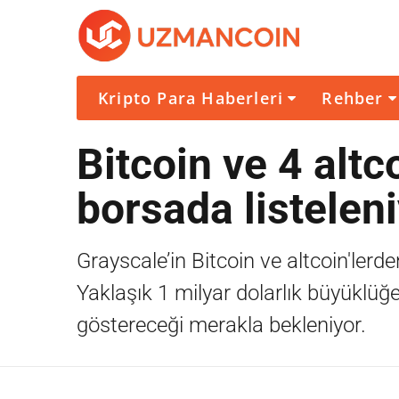
Kripto Para Haberleri
Rehber
Bitcoin ve 4 altc
borsada listelen
Grayscale’in Bitcoin ve altcoin'lerd
Yaklaşık 1 milyar dolarlık büyüklüğ
göstereceği merakla bekleniyor.