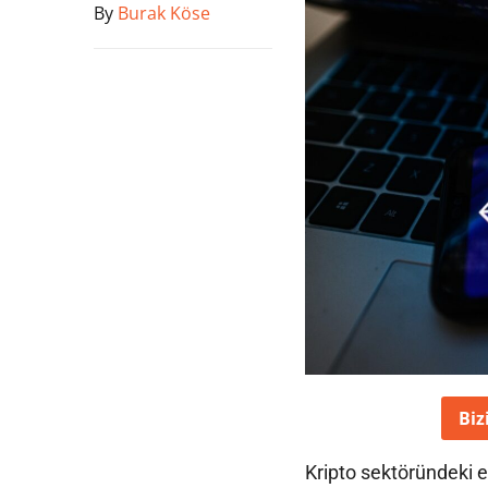
By
Burak Köse
Biz
Kripto sektöründeki e