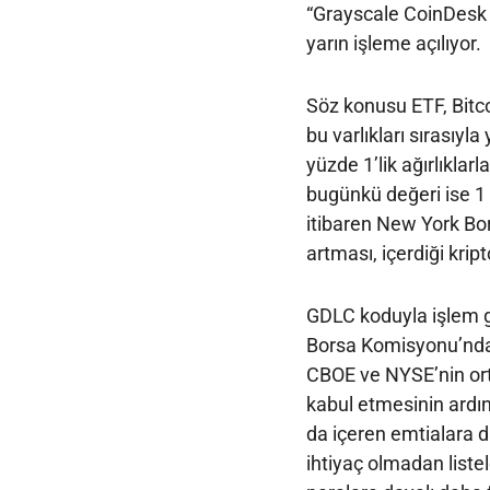
“Grayscale CoinDesk C
yarın işleme açılıyor.
Söz konusu ETF, Bitco
bu varlıkları sırasıy
yüzde 1’lik ağırlıklarl
bugünkü değeri ise 1
itibaren New York B
artması, içerdiği kri
GDLC koduyla işlem 
Borsa Komisyonu’ndan
CBOE ve NYSE’nin orta
kabul etmesinin ardın
da içeren emtialara 
ihtiyaç olmadan listel