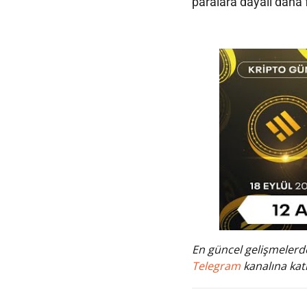
paralara dayalı daha 
En güncel gelişmelerde
Telegram
kanalına katı