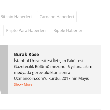
Bitcoin Haberleri
Cardano Haberleri
Kripto Para Haberleri
Ripple Haberleri
Burak Köse
İstanbul Üniversitesi İletişim Fakültesi
Gazetecilik Bölümü mezunu. 6 yıl ana akım
medyada görev aldıktan sonra
Uzmancoin.com'u kurdu. 2017'nin Mayıs
ayından bu yana bilfiil kripto para
Show More
gazeteciliği yapıyor.