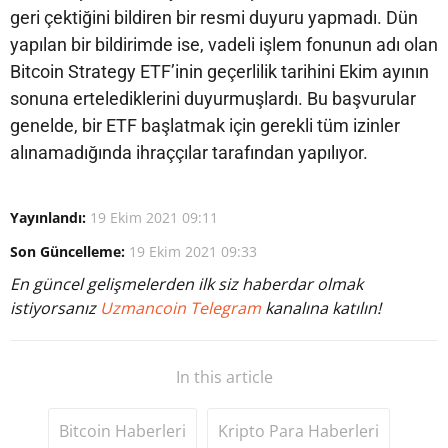
geri çektiğini bildiren bir resmi duyuru yapmadı. Dün
yapılan bir bildirimde ise, vadeli işlem fonunun adı olan
Bitcoin Strategy ETF’inin geçerlilik tarihini Ekim ayının
sonuna ertelediklerini duyurmuşlardı. Bu başvurular
genelde, bir ETF başlatmak için gerekli tüm izinler
alınamadığında ihraççılar tarafından yapılıyor.
Yayınlandı:
19 Ekim 2021 09:11
Son Güncelleme:
19 Ekim 2021 09:33
En güncel gelişmelerden ilk siz haberdar olmak
istiyorsanız
Uzmancoin Telegram
kanalına katılın!
In this article
Bitcoin Haberleri
Kripto Para Haberleri