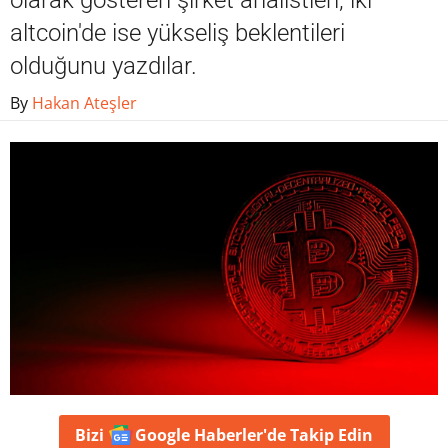
olarak gösteren şirket analistleri, iki
altcoin'de ise yükseliş beklentileri
olduğunu yazdılar.
By
Hakan Ateşler
Bizi
Google Haberler'de
Takip Edin