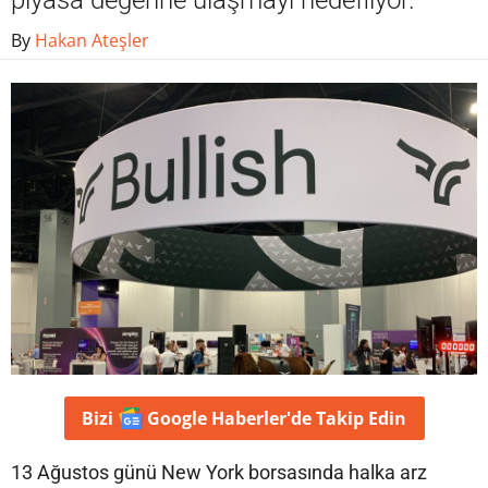
piyasa değerine ulaşmayı hedefliyor.
By
Hakan Ateşler
Bizi
Google Haberler'de
Takip Edin
13 Ağustos günü New York borsasında halka arz