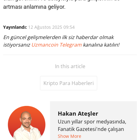
artması anlamına geliyor.
Yayınlandı:
12 Ağustos 2025 09:54
En güncel gelişmelerden ilk siz haberdar olmak
istiyorsanız
Uzmancoin Telegram
kanalına katılın!
In this article
Kripto Para Haberleri
Hakan Ateşler
Uzun yıllar spor medyasında,
Fanatik Gazetesi'nde çalışan
Hakan Ateşler, 2020 yılında
Show More