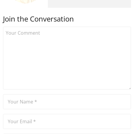
kripto para medyasına geçiş
yapmış ve 2021 itibariyle de
Join the Conversation
Uzmancoin bünyesinde
çalışmaya başlamıştır. Notre
Dame de Sion Fransız Lisesi
ve Yıldız Teknik Üniversitesi
Mütercim Tercümanlık
Bölümü mezunu olan Hakan
Ateşler, program sunuculuğu
ve spikerlik konularında da
tecrübe sahibidir.