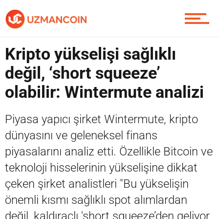
Piyasa
Kripto yükselişi sağlıklı
değil, ‘short squeeze’
Soru Sor
olabilir: Wintermute analizi
Piyasa yapıcı şirket Wintermute, kripto
Contact / İletişim
dünyasını ve geleneksel finans
piyasalarını analiz etti. Özellikle Bitcoin ve
teknoloji hisselerinin yükselişine dikkat
çeken şirket analistleri "Bu yükselişin
önemli kısmı sağlıklı spot alımlardan
değil, kaldıraçlı 'short squeeze’den geliyor