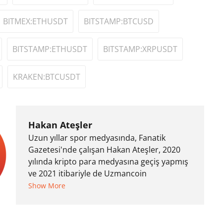
BITMEX:ETHUSDT
BITSTAMP:BTCUSD
BITSTAMP:ETHUSDT
BITSTAMP:XRPUSDT
KRAKEN:BTCUSDT
Hakan Ateşler
Uzun yıllar spor medyasında, Fanatik
Gazetesi'nde çalışan Hakan Ateşler, 2020
yılında kripto para medyasına geçiş yapmış
ve 2021 itibariyle de Uzmancoin
bünyesinde çalışmaya başlamıştır. Notre
Show More
Dame de Sion Fransız Lisesi ve Yıldız Teknik
Üniversitesi Mütercim Tercümanlık Bölümü
mezunu olan Hakan Ateşler, program