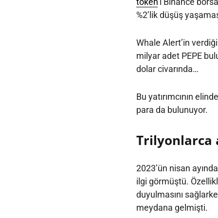
token
’ı Binance bors
%2’lik düşüş yaşamas
Whale Alert’in verdiği
milyar adet PEPE bulu
dolar civarında…
Bu yatırımcının elind
para da bulunuyor.
Trilyonlarca 
2023’ün nisan ayında
ilgi görmüştü. Özelli
duyulmasını sağlarken
meydana gelmişti.