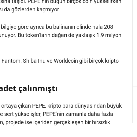
asına taşıdı. PEPE’nin bugün birçok coin yükselirken
ı da gözlerden kaçmıyor.
 bilgiye göre ayrıca bu balinanın elinde hala 208
nuyor. Bu token’ların değeri de yaklaşık 1.9 milyon
e Fantom, Shiba Inu ve Worldcoin gibi birçok kripto
adet çalınmıştı
 ortaya çıkan PEPE, kripto para dünyasından büyük
kle sert yükselişler, PEPE’nin zamanla daha fazla
, projede ise içeriden gerçekleşen bir hırsızlık