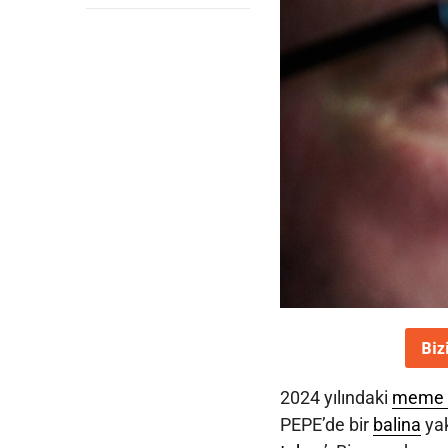
Biz
2024 yılındaki
meme 
PEPE’de bir
balina
yak