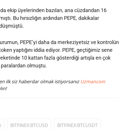
da ekip üyelerinden bazıları, ana cüzdandan 16
mıştı. Bu hırsızlığın ardından PEPE, dakikalar
 düşmüştü.
urumun, PEPE’yi daha da merkeziyetsiz ve kontrolün
 token yaptığını iddia ediyor. PEPE, geçtiğimiz sene
reketinde 10 kattan fazla gösterdiği artışla en çok
 paralardan olmuştu.
n ilk siz haberdar olmak istiyorsanız
Uzmancoin
lın!
i
BITFINEX:BTCUSD
BITFINEX:BTCUSDT