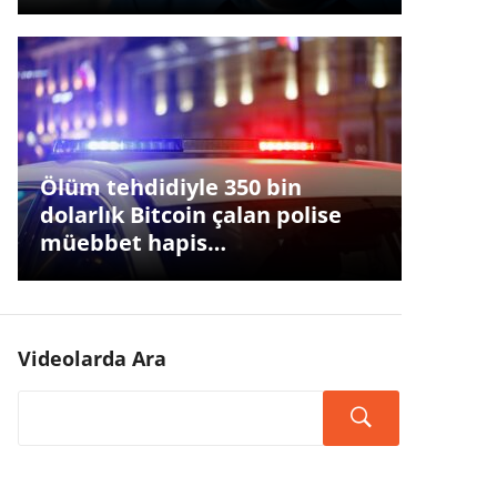
Ölüm tehdidiyle 350 bin
dolarlık Bitcoin çalan polise
müebbet hapis…
Videolarda Ara