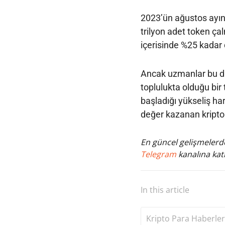
2023’ün ağustos ayın
trilyon adet token çal
içerisinde %25 kadar
Ancak uzmanlar bu d
toplulukta olduğu bir
başladığı yükseliş ha
değer kazanan kripto
En güncel gelişmelerde
Telegram
kanalına katı
In this article
Kripto Para Haberler