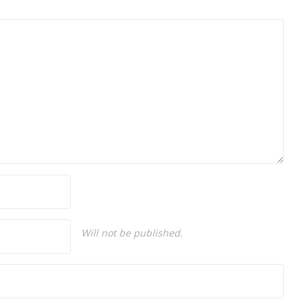
sunuculuğu ve spikerlik konularında da
tecrübe sahibidir.
Will not be published.