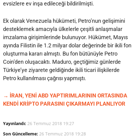
evsizlere ev inşa edileceği bildirilmişti.
Ek olarak Venezuela hükümeti, Petro’nun gelişimini
desteklemek amacıyla ülkelerle çeşitli anlaşmalar
imzalama girişimlerinde bulunuyor. Hükümet, Mayıs
ayında Filistin ile 1.2 milyar dolar değerinde bir ikili fon
oluşturma kararı almıştı. Bu fon bütünüyle Petro
Coin’den oluşacaktı. Maduro, geçtiğimiz günlerde
Türkiye’ye ziyarete geldiğinde ikili ticari ilişkilerde
Petro kullanılması çağrısı yapmıştı.
→ İRAN, YENİ ABD YAPTIRIMLARININ ORTASINDA
KENDİ KRİPTO PARASINI ÇIKARMAYI PLANLIYOR
Yayınlandı:
26 Temmuz 2018 19:27
Son Güncelleme:
26 Temmuz 2018 19:28