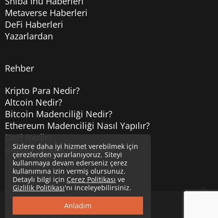
Shiba Inu Haberleri
Metaverse Haberleri
DeFi Haberleri
Yazarlardan
Rehber
Kripto Para Nedir?
Altcoin Nedir?
Bitcoin Madenciliği Nedir?
Ethereum Madenciliği Nasıl Yapılır?
DeFi Nedir?
Sizlere daha iyi hizmet verebilmek için
Bitcoin Hesabı Nasıl Açılır?
çerezlerden yararlanıyoruz. Siteyi
kullanmaya devam ederseniz çerez
kullanımına izin vermiş olursunuz.
Detaylı bilgi için
Çerez Politikası
ve
Gizlilik Politikası
'nı inceleyebilirsiniz.
Copyright © 2020
Uzmancoin
Yukarı
Anladım
Güncel Bitcoin Haberleri