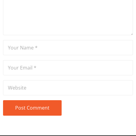
Ateşler, program sunuculuğu
ve spikerlik konularında da
tecrübe sahibidir.