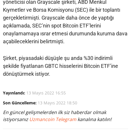
yöneticisi olan Grayscale şirketi, ABD Menkul
Kıymetler ve Borsa Komisyonu (SEC) ile bir toplantı
gerçekletirmişti. Grayscale daha önce de yaptığı
açıklamada, SEC’nin spot Bitcoin ETF’lerini
onaylamamaya ısrar etmesi durumunda kuruma dava
açabileceklerini belirtmişti.
Şirket, piyasadaki düşüşle şu anda %30 indirimli
şekilde fiyatlanan GBTC hisselerini Bitcoin ETF’ine
dönüştürmek istiyor.
Yayınlandı:
13 Mayıs 2022 16:55
Son Güncelleme:
13 Mayıs 2022 18:50
En güncel gelişmelerden ilk siz haberdar olmak
istiyorsanız
Uzmancoin Telegram
kanalına katılın!