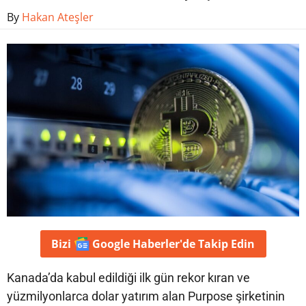
By
Hakan Ateşler
Bizi
Google Haberler'de
Takip Edin
Kanada’da kabul edildiği ilk gün rekor kıran ve
yüzmilyonlarca dolar yatırım alan Purpose şirketinin