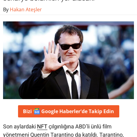
By
Hakan Ateşler
Bizi
Google Haberler'de
Takip Edin
Son aylardaki
NFT
çılgınlığına ABD’li ünlü film
yönetmeni Quentin Tarantino da katıldı. Tarantino,