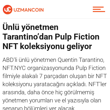
Piyasa
Ünlü yönetmen
Tarantino’dan Pulp Fiction
Soru Sor
NFT koleksiyonu geliyor
ABD'li ünlü yönetmen Quentin Tarantino,
Contact / İletişim
NFT.NYC organizasyonunda Pulp Fiction
filmiyle alakalı 7 parçadan oluşan bir NFT
koleksiyonu yaratacağını açıkladı. NFT'ler
arasında, daha önce hiç görülmemiş
yönetmen yorumları ve el yazısıyla olan
senaryo bölümleri yer alacak.