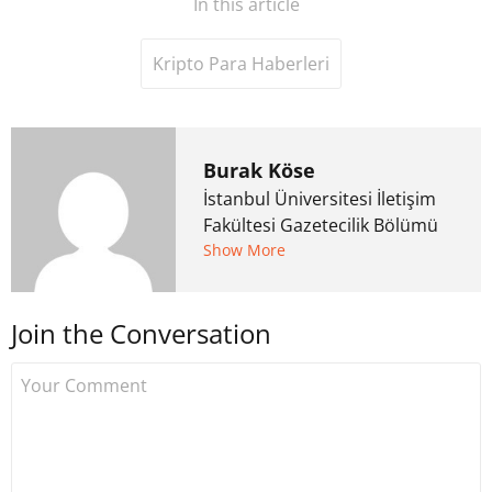
In this article
Kripto Para Haberleri
Burak Köse
İstanbul Üniversitesi İletişim
Fakültesi Gazetecilik Bölümü
mezunu. 6 yıl ana akım
Show More
medyada görev aldıktan
sonra Uzmancoin.com'u
Join the Conversation
kurdu. 2017'nin Mayıs ayından
bu yana bilfiil kripto para
gazeteciliği yapıyor.