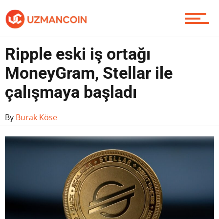
Yazarlardan
Ripple eski iş ortağı
Piyasa
MoneyGram, Stellar ile
çalışmaya başladı
Soru Sor
By
Burak Köse
Contact / İletişim