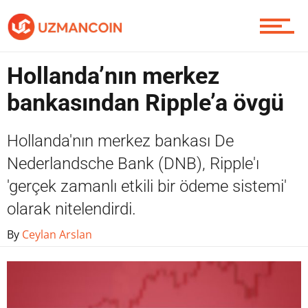
Yazarlardan
Hollanda’nın merkez
Piyasa
bankasından Ripple’a övgü
Hollanda'nın merkez bankası De
Soru Sor
Nederlandsche Bank (DNB), Ripple'ı
'gerçek zamanlı etkili bir ödeme sistemi'
olarak nitelendirdi.
Contact / İletişim
By
Ceylan Arslan