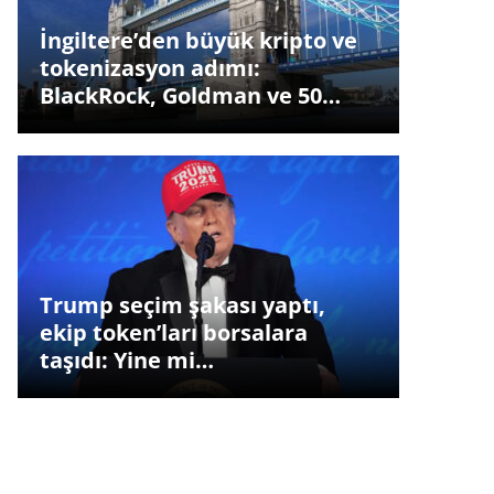
İngiltere’den büyük kripto ve
tokenizasyon adımı:
BlackRock, Goldman ve 50…
Trump seçim şakası yaptı,
ekip token’ları borsalara
taşıdı: Yine mi…