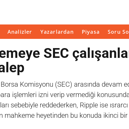
Analizler
Yazarlardan
Piyasa
Soru So
emeye SEC çalışanla
alep
ve Borsa Komisyonu (SEC) arasında devam e
para işlemleri izni verip vermediği konusunda
sları sebebiyle reddederken, Ripple ise ısrarcı
'ın mahkeme heyetinden bu konuda ikinci bir