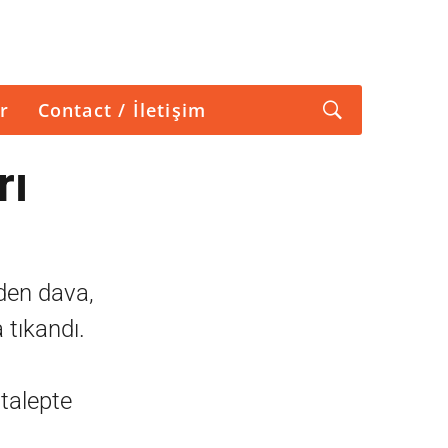
r
Contact / İletişim
rı
den dava,
 tıkandı.
 talepte