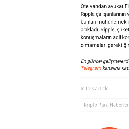
Öte yandan avukat Fila
Ripple çalışanlarının 
bunları mühürlemek i
açıkladı. Ripple, şirk
konuşmaların adli kon
olmamaları gerektiğin
En güncel gelişmelerde
Telegram
kanalına katı
In this article
Kripto Para Haberler