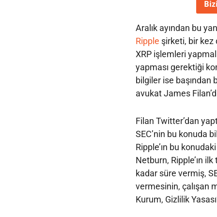
Biz
Aralık ayından bu yan
Ripple
şirketi, bir ke
XRP işlemleri yapmal
yapması gerektiği ko
bilgiler ise başında
avukat James Filan’d
Filan Twitter’dan yap
SEC’nin bu konuda bilg
Ripple’ın bu konudaki
Netburn, Ripple’ın ilk
kadar süre vermiş, S
vermesinin, çalışan m
Kurum, Gizlilik Yasası