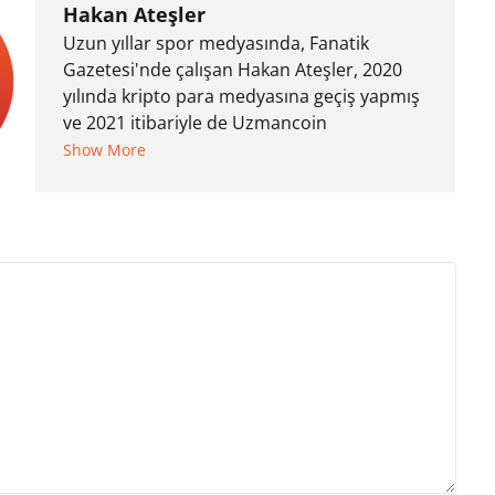
Hakan Ateşler
Uzun yıllar spor medyasında, Fanatik
Gazetesi'nde çalışan Hakan Ateşler, 2020
yılında kripto para medyasına geçiş yapmış
ve 2021 itibariyle de Uzmancoin
bünyesinde çalışmaya başlamıştır. Notre
Show More
Dame de Sion Fransız Lisesi ve Yıldız Teknik
Üniversitesi Mütercim Tercümanlık Bölümü
mezunu olan Hakan Ateşler, program
sunuculuğu ve spikerlik konularında da
tecrübe sahibidir.