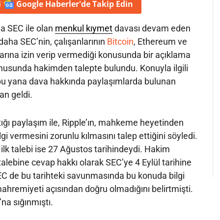
i
Google Haberler'de
Takip Edin
a SEC ile olan
menkul kıymet
davası devam eden
z daha SEC’nin, çalışanlarının
Bitcoin
, Ethereum ve
arına izin verip vermediği konusunda bir açıklama
nusunda hakimden talepte bulundu. Konuyla ilgili
n bu yana dava hakkında paylaşımlarda bulunan
an geldi.
tığı paylaşım ile, Ripple’ın, mahkeme heyetinden
i vermesini zorunlu kılmasını talep ettiğini söyledi.
 ilk talebi ise 27 Ağustos tarihindeydi. Hakim
 talebine cevap hakkı olarak SEC’ye 4 Eylül tarihine
EC de bu tarihteki savunmasında bu konuda bilgi
ahremiyeti açısından doğru olmadığını belirtmişti.
’na sığınmıştı.