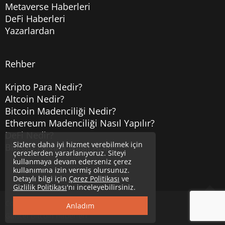
Metaverse Haberleri
DeFi Haberleri
Yazarlardan
Rehber
Kripto Para Nedir?
Altcoin Nedir?
Bitcoin Madenciliği Nedir?
Ethereum Madenciliği Nasıl Yapılır?
DeFi Nedir?
Sizlere daha iyi hizmet verebilmek için
Bitcoin Hesabı Nasıl Açılır?
çerezlerden yararlanıyoruz. Siteyi
kullanmaya devam ederseniz çerez
kullanımına izin vermiş olursunuz.
Detaylı bilgi için
Çerez Politikası
ve
Gizlilik Politikası
'nı inceleyebilirsiniz.
Copyright © 2020
Uzmancoin
Yukarı
Anladım
Güncel Bitcoin Haberleri