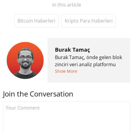
In this article
Bitcoin Haberleri
Kripto Para Haberleri
Burak Tamaç
Burak Tamaç, önde gelen blok
zinciri veri analiz platformu
CryptoQuant'ın Türkiye
Show More
Topluluk Yöneticisi. Özgürlük
teorisi alanında doktora
Join the Conversation
çalışması yapan Tamaç'ın
araştırmaları, siyaset felsefesi,
özgürlük teorileri ve sosyal
teori perspektifinden blok
zinciri üzerine yoğunlaşıyor.