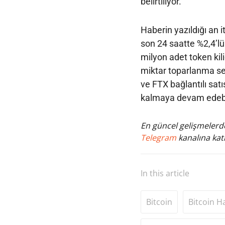
belirtiliyor.
Haberin yazıldığı an 
son 24 saatte %2,4’lü
milyon adet token kili
miktar toparlanma ser
ve FTX bağlantılı satı
kalmaya devam edebil
En güncel gelişmelerde
Telegram
kanalına katı
In this article
Bitcoin
Bitcoin H