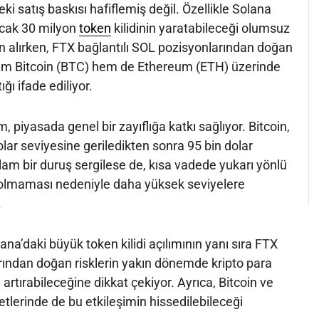
ki satış baskısı hafiflemiş değil. Özellikle Solana
acak 30 milyon
token
kilidinin yaratabileceği olumsuz
on alırken, FTX bağlantılı SOL pozisyonlarından doğan
em Bitcoin (BTC) hem de Ethereum (ETH) üzerinde
ığı ifade ediliyor.
 piyasada genel bir zayıflığa katkı sağlıyor. Bitcoin,
lar seviyesine geriledikten sonra 95 bin dolar
am bir duruş sergilese de, kısa vadede yukarı yönlü
n olmaması nedeniyle daha yüksek seviyelere
.
na’daki büyük token kilidi açılımının yanı sıra FTX
arından doğan risklerin yakın dönemde kripto para
artırabileceğine dikkat çekiyor. Ayrıca, Bitcoin ve
tlerinde de bu etkileşimin hissedilebileceği