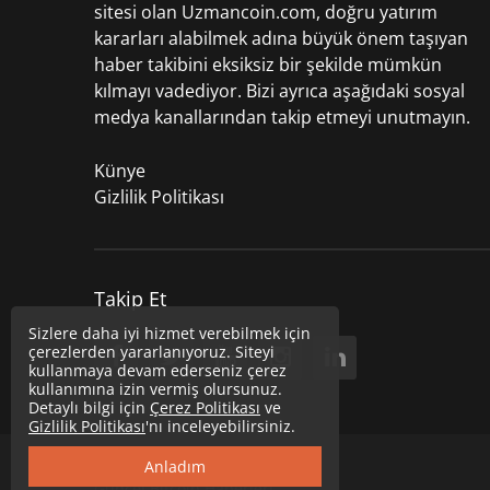
sitesi olan Uzmancoin.com, doğru yatırım
kararları alabilmek adına büyük önem taşıyan
haber takibini eksiksiz bir şekilde mümkün
kılmayı vadediyor. Bizi ayrıca aşağıdaki sosyal
medya kanallarından takip etmeyi unutmayın.
Künye
Gizlilik Politikası
Takip Et
Sizlere daha iyi hizmet verebilmek için
çerezlerden yararlanıyoruz. Siteyi
kullanmaya devam ederseniz çerez
kullanımına izin vermiş olursunuz.
Detaylı bilgi için
Çerez Politikası
ve
Gizlilik Politikası
'nı inceleyebilirsiniz.
Copyright © 2020
Uzmancoin
Anladım
Güncel Bitcoin Haberleri