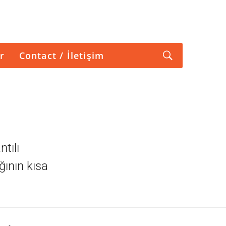
r
Contact / İletişim
tılı
ğının kısa