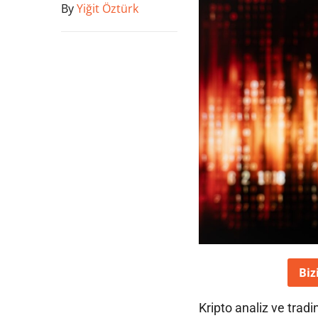
By
Yiğit Öztürk
Biz
Kripto analiz ve trad