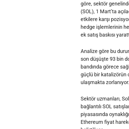
göre, sektör genelinde
(SOL), 1 Mart’ta açıl
etkilere karşı pozisy
hedge işlemlerinin h
ek satış baskısı yaratt
Analize göre bu durum,
son düşüşte 93 bin do
bandında görece sağl
güçlü bir katalizörü
ulaşmakta zorlanıyor
Sektör uzmanları, Sola
bağlantılı SOL satışl
piyasasında oynaklığı 
Ethereum fiyat hareke