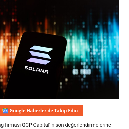
i
Google Haberler'de
Takip Edin
ing firması QCP Capital’in son değerlendirmelerine