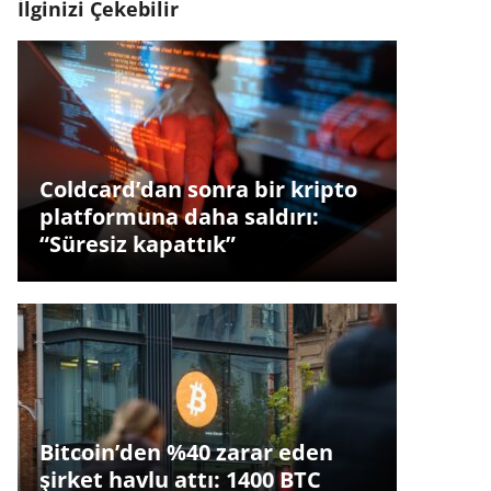
İlginizi Çekebilir
Coldcard’dan sonra bir kripto
platformuna daha saldırı:
“Süresiz kapattık”
Bitcoin’den %40 zarar eden
şirket havlu attı: 1400 BTC