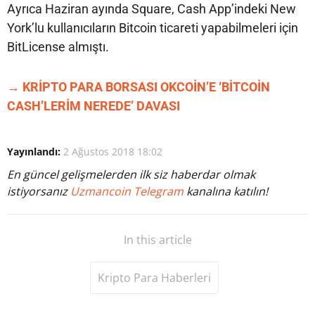
Ayrıca Haziran ayında Square, Cash App’indeki New
York’lu kullanıcıların Bitcoin ticareti yapabilmeleri için
BitLicense almıştı.
→ KRİPTO PARA BORSASI OKCOİN’E ‘BİTCOİN
CASH’LERİM NEREDE’ DAVASI
Yayınlandı:
2 Ağustos 2018 18:02
En güncel gelişmelerden ilk siz haberdar olmak
istiyorsanız
Uzmancoin Telegram
kanalına katılın!
In this article
Kripto Para Haberleri