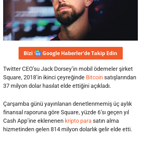
Bizi
Google Haberler'de
Takip Edin
Twitter CEO’su Jack Dorsey’in mobil ödemeler şirket
Square, 2018’in ikinci çeyreğinde
Bitcoin
satışlarından
37 milyon dolar hasılat elde ettiğini açıkladı.
Çarşamba günü yayınlanan denetlenmemiş üç aylık
finansal raporuna göre Square, yüzde 6’sı geçen yıl
Cash App’ine eklenenen
kripto para
satın alma
hizmetinden gelen 814 milyon dolarlık gelir elde etti.