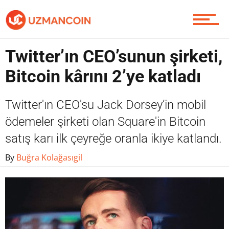
Yazarlardan
Twitter’ın CEO’sunun şirketi,
Bitcoin kârını 2’ye katladı
Piyasa
Twitter'ın CEO'su Jack Dorsey’in mobil
ödemeler şirketi olan Square'in Bitcoin
Soru Sor
satış karı ilk çeyreğe oranla ikiye katlandı.
By
Buğra Kolağasıgil
Contact / İletişim