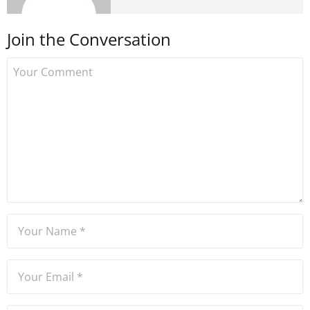
medyada görev aldıktan
sonra Uzmancoin.com'u
Join the Conversation
kurdu. 2017'nin Mayıs ayından
bu yana bilfiil kripto para
gazeteciliği yapıyor.