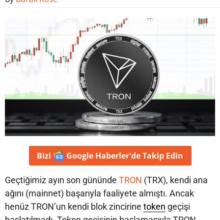
Bizi
Google Haberler'de
Takip Edin
Geçtiğimiz ayın son gününde
TRON
(TRX), kendi ana
ağını (mainnet) başarıyla faaliyete almıştı. Ancak
henüz TRON’un kendi blok zincirine
token
geçişi
başlatılmadı. Token geçişinin başlamasıyla TRON,