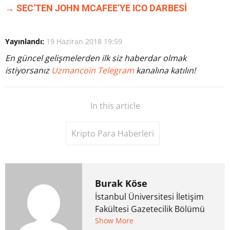
→ SEC’TEN JOHN MCAFEE’YE ICO DARBESİ
Yayınlandı:
19 Haziran 2018 19:59
En güncel gelişmelerden ilk siz haberdar olmak
istiyorsanız
Uzmancoin Telegram
kanalına katılın!
In this article
Kripto Para Haberleri
Burak Köse
İstanbul Üniversitesi İletişim
Fakültesi Gazetecilik Bölümü
mezunu. 6 yıl ana akım
Show More