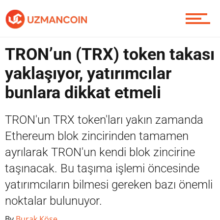
Piyasa
TRON’un (TRX) token takası
yaklaşıyor, yatırımcılar
bunlara dikkat etmeli
Soru Sor
TRON'un TRX token'ları yakın zamanda
Ethereum blok zincirinden tamamen
Contact / İletişim
ayrılarak TRON'un kendi blok zincirine
taşınacak. Bu taşıma işlemi öncesinde
yatırımcıların bilmesi gereken bazı önemli
noktalar bulunuyor.
By
Burak Köse