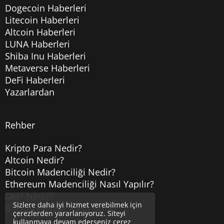
Dogecoin Haberleri
Litecoin Haberleri
Altcoin Haberleri
LUNA Haberleri
Shiba Inu Haberleri
Metaverse Haberleri
DeFi Haberleri
Yazarlardan
Rehber
Kripto Para Nedir?
Altcoin Nedir?
Bitcoin Madenciliği Nedir?
Ethereum Madenciliği Nasıl Yapılır?
DeFi Nedir?
Sizlere daha iyi hizmet verebilmek için
Bitcoin Hesabı Nasıl Açılır?
çerezlerden yararlanıyoruz. Siteyi
kullanmaya devam ederseniz çerez