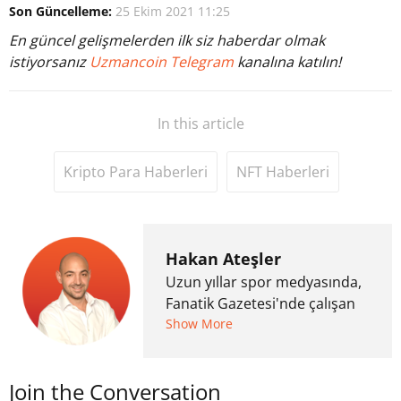
Son Güncelleme:
25 Ekim 2021 11:25
En güncel gelişmelerden ilk siz haberdar olmak
istiyorsanız
Uzmancoin Telegram
kanalına katılın!
In this article
Kripto Para Haberleri
NFT Haberleri
Hakan Ateşler
Uzun yıllar spor medyasında,
Fanatik Gazetesi'nde çalışan
Hakan Ateşler, 2020 yılında
Show More
kripto para medyasına geçiş
yapmış ve 2021 itibariyle de
Join the Conversation
Uzmancoin bünyesinde