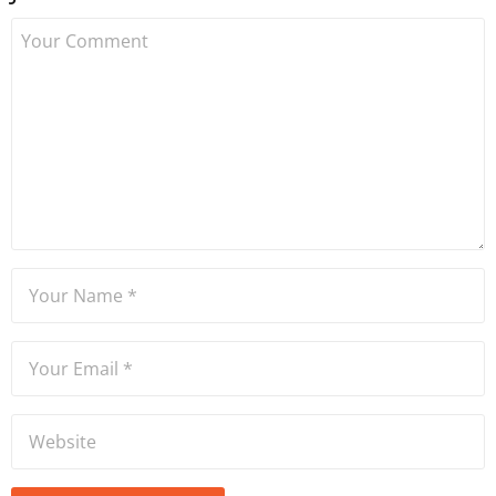
çalışmaya başlamıştır. Notre
Dame de Sion Fransız Lisesi
ve Yıldız Teknik Üniversitesi
Mütercim Tercümanlık
Bölümü mezunu olan Hakan
Ateşler, program sunuculuğu
ve spikerlik konularında da
tecrübe sahibidir.