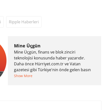
i
Ripple Haberleri
Mine Üçgün
Mine Üçgün, finans ve blok zinciri
teknolojisi konusunda haber yazarıdır.
Daha önce Hürriyet.com.tr ve Vatan
gazetesi gibi Türkiye'nin önde gelen basın
kuruluşlarında Dış Haberler Editörü olarak
Show More
dünya gündemi ve ekonomisi hakkında
haberler kaleme almıştır. İngiltere'de
yaşayan Mine, Türkiye ve İngiltere’deki bazı
şirketlere içerik editörlüğü, sosyal medya
danışmanlığı, SEO, kurumsal iletişim