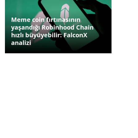
Meme coin fırtınasının
yaşandığı Robinhood Chain
hızlı büyüyebilir: FalconX
analizi