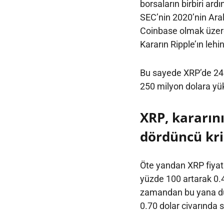
borsaların birbiri ardı
SEC’nin 2020’nin Aral
Coinbase olmak üzere 
Kararın Ripple’ın lehi
Bu sayede XRP’de 24 
250 milyon dolara yük
XRP, kararın
dördüncü kri
Öte yandan XRP fiyatı
yüzde 100 artarak 0.
zamandan bu yana düşt
0.70 dolar civarında 