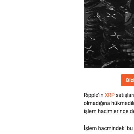
Biz
Ripple’ın
XRP
satışla
olmadığına hükmedilme
işlem hacimlerinde de 
İşlem hacmindeki bu 