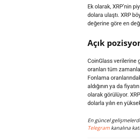
Ek olarak, XRP’nin pi
dolara ulaştı. XRP b
değerine göre en değe
Açık pozisyon
CoinGlass verilerine g
oranları tüm zamanlar
Fonlama oranlarındak
aldığının ya da fiyatı
olarak görülüyor. XRP
dolarla yılın en yüks
En güncel gelişmelerde
Telegram
kanalına katı