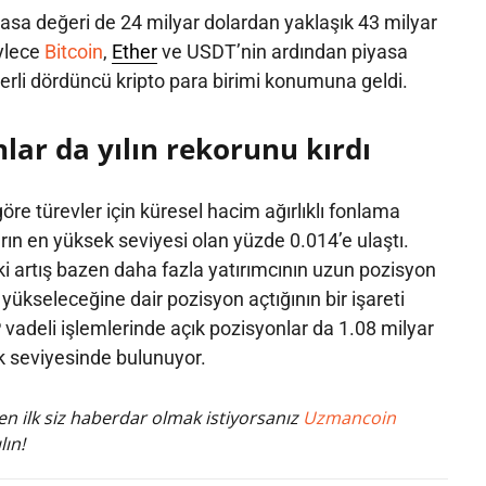
yasa değeri de 24 milyar dolardan yaklaşık 43 milyar
öylece
Bitcoin
,
Ether
ve USDT’nin ardından piyasa
rli dördüncü kripto para birimi konumuna geldi.
lar da yılın rekorunu kırdı
öre türevler için küresel hacim ağırlıklı fonlama
ın en yüksek seviyesi olan yüzde 0.014’e ulaştı.
i artış bazen daha fazla yatırımcının uzun pozisyon
n yükseleceğine dair pozisyon açtığının bir işareti
 vadeli işlemlerinde açık pozisyonlar da 1.08 milyar
ek seviyesinde bulunuyor.
n ilk siz haberdar olmak istiyorsanız
Uzmancoin
lın!