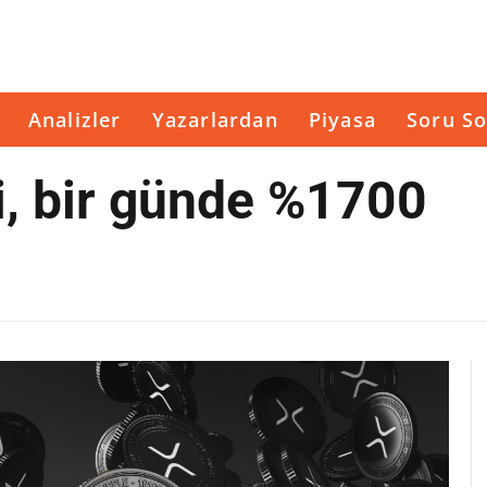
Analizler
Yazarlardan
Piyasa
Soru So
, bir günde %1700