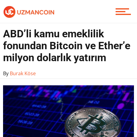
Yazarlardan
ABD’li kamu emeklilik
Piyasa
fonundan Bitcoin ve Ether’e
milyon dolarlık yatırım
Soru Sor
By
Burak Köse
Contact / İletişim