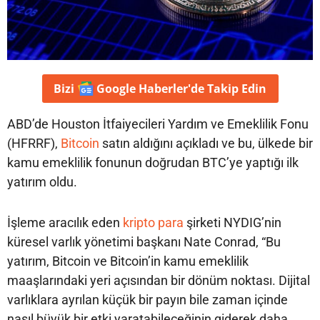
Bizi
Google Haberler'de
Takip Edin
ABD’de Houston İtfaiyecileri Yardım ve Emeklilik Fonu
(HFRRF),
Bitcoin
satın aldığını açıkladı ve bu, ülkede bir
kamu emeklilik fonunun doğrudan BTC’ye yaptığı ilk
yatırım oldu.
İşleme aracılık eden
kripto para
şirketi NYDIG’nin
küresel varlık yönetimi başkanı Nate Conrad, “Bu
yatırım, Bitcoin ve Bitcoin’in kamu emeklilik
maaşlarındaki yeri açısından bir dönüm noktası. Dijital
varlıklara ayrılan küçük bir payın bile zaman içinde
nasıl büyük bir etki yaratabileceğinin giderek daha