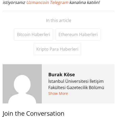
istiyorsanız
Uzmancoin Telegram
kanalına katılın!
In this article
Bitcoin Haberleri
Ethereum Haberleri
Kripto Para Haberleri
Burak Köse
İstanbul Üniversitesi İletişim
Fakültesi Gazetecilik Bölümü
mezunu. 6 yıl ana akım
Show More
medyada görev aldıktan
sonra Uzmancoin.com'u
Join the Conversation
kurdu. 2017'nin Mayıs ayından