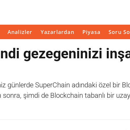
Analizler
Yazarlardan
Piyasa
Soru So
ndi gezegeninizi inş
iz günlerde SuperChain adındaki özel bir B
n sonra, şimdi de Blockchain tabanlı bir uza