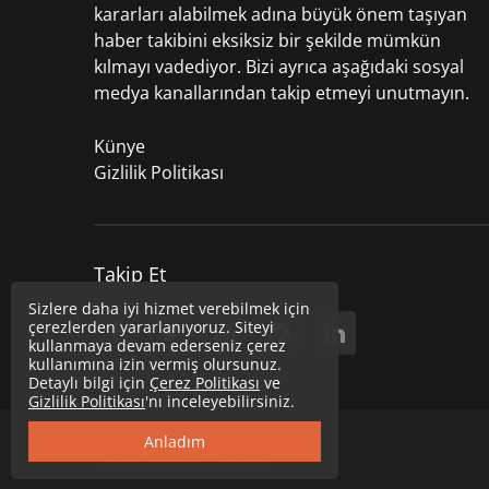
kararları alabilmek adına büyük önem taşıyan
haber takibini eksiksiz bir şekilde mümkün
kılmayı vadediyor. Bizi ayrıca aşağıdaki sosyal
medya kanallarından takip etmeyi unutmayın.
Künye
Gizlilik Politikası
Takip Et
Sizlere daha iyi hizmet verebilmek için
çerezlerden yararlanıyoruz. Siteyi
kullanmaya devam ederseniz çerez
kullanımına izin vermiş olursunuz.
Detaylı bilgi için
Çerez Politikası
ve
Gizlilik Politikası
'nı inceleyebilirsiniz.
Copyright © 2020
Uzmancoin
Anladım
Güncel Bitcoin Haberleri