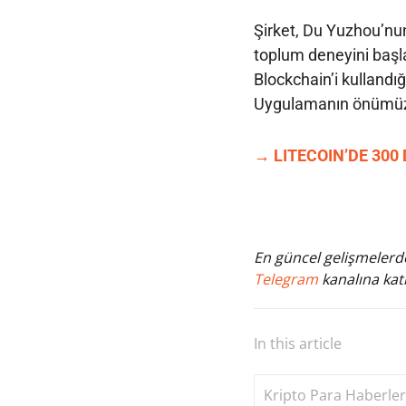
Şirket, Du Yuzhou’nun 
toplum deneyini başlat
Blockchain’i kullandığ
Uygulamanın önümüzd
→ LITECOIN’DE 300
En güncel gelişmelerde
Telegram
kanalına katı
In this article
Kripto Para Haberler