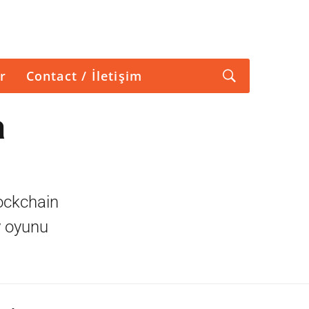
r
Contact / İletişim
a
lockchain
y oyunu