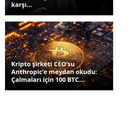
karşı…
Kripto şirketi CEO’su
Anthropic’e meydan okudu:
Çalmaları için 100 BTC…