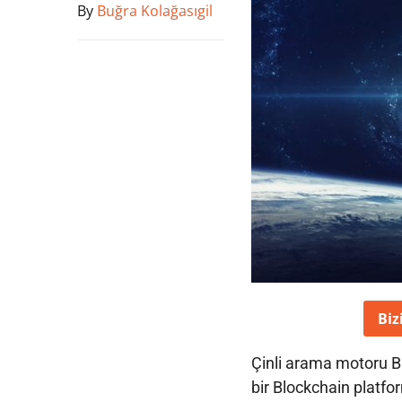
By
Buğra Kolağasıgil
Biz
Çinli arama motoru B
bir Blockchain platfo