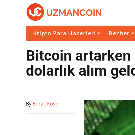
Kripto Para Haberleri
Rehber
Bitcoin artarken
dolarlık alım gel
By
Burak Köse