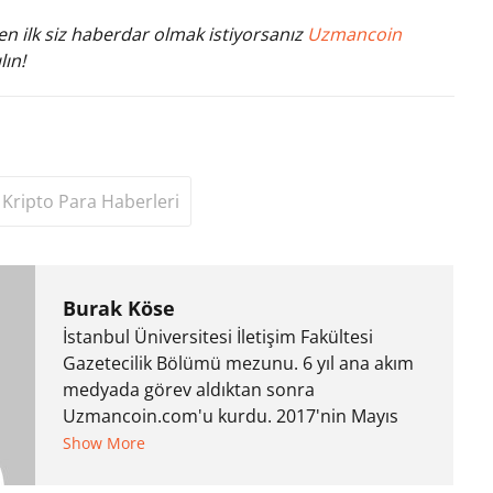
n ilk siz haberdar olmak istiyorsanız
Uzmancoin
lın!
Kripto Para Haberleri
Burak Köse
İstanbul Üniversitesi İletişim Fakültesi
Gazetecilik Bölümü mezunu. 6 yıl ana akım
medyada görev aldıktan sonra
Uzmancoin.com'u kurdu. 2017'nin Mayıs
ayından bu yana bilfiil kripto para
Show More
gazeteciliği yapıyor.