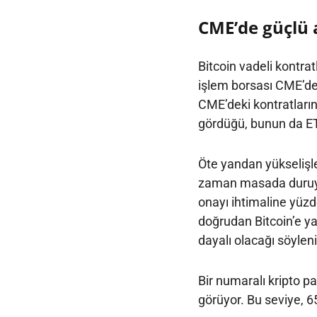
CME’de güçlü 
Bitcoin vadeli kontra
işlem borsası CME’de b
CME’deki kontratların 
gördüğü, bunun da ETF 
Öte yandan yükselişle 
zaman masada duruyor
onayı ihtimaline yüz
doğrudan Bitcoin’e ya
dayalı olacağı söyleni
Bir numaralı kripto pa
görüyor. Bu seviye, 65