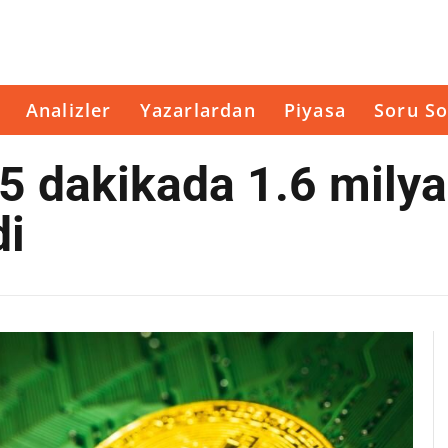
Analizler
Yazarlardan
Piyasa
Soru So
 5 dakikada 1.6 milya
di