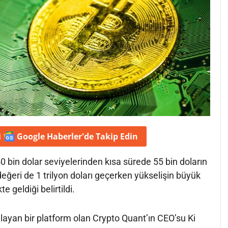
i
Google Haberler'de
Takip Edin
50 bin dolar seviyelerinden kısa sürede 55 bin doların
değeri de 1 trilyon doları geçerken yükselişin büyük
te geldiği belirtildi.
ağlayan bir platform olan Crypto Quant’ın CEO’su Ki