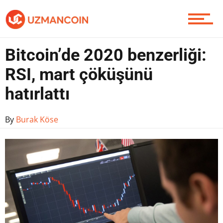
Piyasa
Bitcoin’de 2020 benzerliği:
RSI, mart çöküşünü
Soru Sor
hatırlattı
By
Burak Köse
Contact / İletişim