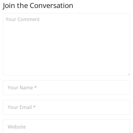
Join the Conversation
kurdu. 2017'nin Mayıs ayından
bu yana bilfiil kripto para
gazeteciliği yapıyor.