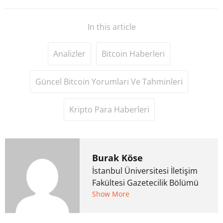
In this article
Analizler
Bitcoin Haberleri
Güncel Bitcoin Yorumları Ve Tahminleri
Kripto Para Haberleri
Burak Köse
İstanbul Üniversitesi İletişim
Fakültesi Gazetecilik Bölümü
mezunu. 6 yıl ana akım
Show More
medyada görev aldıktan
sonra Uzmancoin.com'u