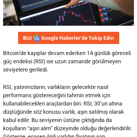
Bizi
Google Haberler'de
Takip Edin
Bitcoin’de kayıplar devam ederken 14 günlük göreceli
güç endeksi (RSI) ise uzun zamandır görülmeyen
seviyelere geriledi.
RSI, yatırımcıların, varlıkların gelecekte nasıl
performans göstereceğini tahmin etmek için
kullanabilecekleri araçlardan biri. RSI, 30’un altına
düştüğünde söz konusu varlık, aşırı satılmış olarak
kabul edilir. Bu seviyenin üstüne çıktığında da
koşulların “aşırı alım” düzeyinde olduğu değerlendirilir.
Gösterge, esasen ilgili varlığın fiyatının son