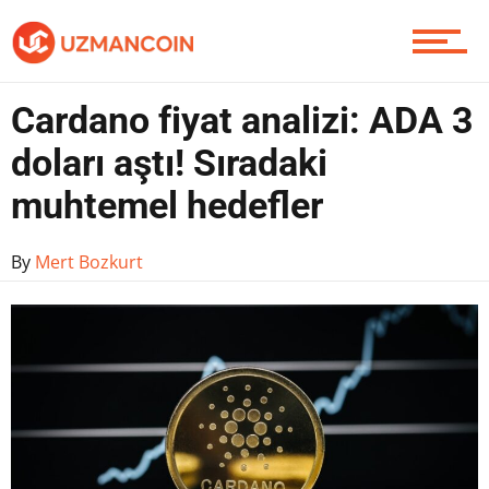
Yazarlardan
Cardano fiyat analizi: ADA 3
Piyasa
doları aştı! Sıradaki
muhtemel hedefler
Soru Sor
By
Mert Bozkurt
Contact / İletişim