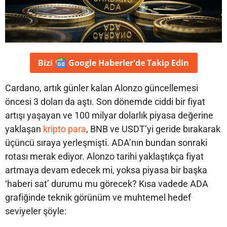
Bizi
Google Haberler'de
Takip Edin
Cardano, artık günler kalan Alonzo güncellemesi
öncesi 3 doları da aştı. Son dönemde ciddi bir fiyat
artışı yaşayan ve 100 milyar dolarlık piyasa değerine
yaklaşan
kripto para
, BNB ve USDT’yi geride bırakarak
üçüncü sıraya yerleşmişti. ADA’nın bundan sonraki
rotası merak ediyor. Alonzo tarihi yaklaştıkça fiyat
artmaya devam edecek mi, yoksa piyasa bir başka
‘haberi sat’ durumu mu görecek? Kısa vadede ADA
grafiğinde teknik görünüm ve muhtemel hedef
seviyeler şöyle: