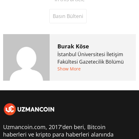
Basın Bülteni
Burak Köse
İstanbul Üniversitesi İletişim
Fakültesi Gazetecilik Bölümü
mezunu. 6 yıl ana akım
Show More
medyada görev aldıktan
sonra Uzmancoin.com'u
kurdu. 2017'nin Mayıs ayından
bu yana bilfiil kripto para
gazeteciliği yapıyor.
Uzmancoin.com, 2017'den beri,
Bitcoin
haberleri
ve kripto para haberleri alanında