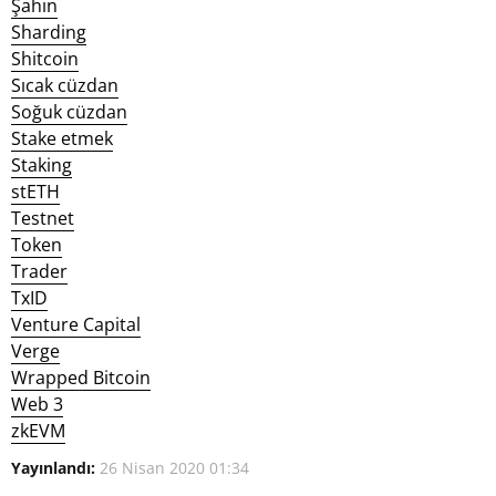
Şahin
Sharding
Shitcoin
Sıcak cüzdan
Soğuk cüzdan
Stake etmek
Staking
stETH
Testnet
Token
Trader
TxID
Venture Capital
Verge
Wrapped Bitcoin
Web 3
zkEVM
Yayınlandı:
26 Nisan 2020 01:34