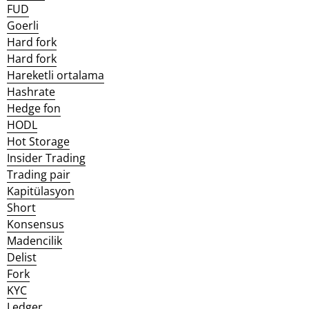
FUD
Goerli
Hard fork
Hard fork
Hareketli ortalama
Hashrate
Hedge fon
HODL
Hot Storage
Insider Trading
Trading pair
Kapitülasyon
Short
Konsensus
Madencilik
Delist
Fork
KYC
Ledger