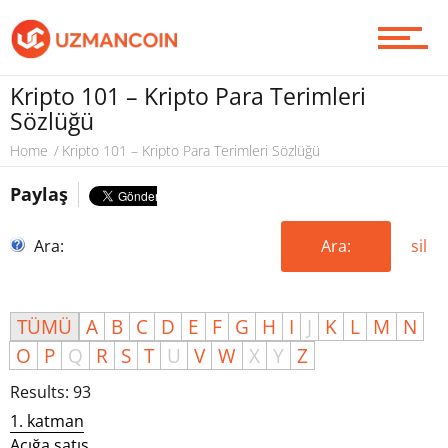
Yazarlardan
Kripto 101 – Kripto Para Terimleri
Piyasa
Sözlüğü
Home
Kripto 101 – Kripto Para Terimleri Sözlüğü
Paylaş
Soru Sor
Ara:
Ara:
sil
Contact / İletişim
TÜMÜ
A
B
C
D
E
F
G
H
I
J
K
L
M
N
O
P
Q
R
S
T
U
V
W
X
Y
Z
Results: 93
1. katman
Açığa satış