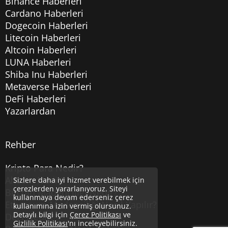
Binance Haberleri
Cardano Haberleri
Dogecoin Haberleri
Litecoin Haberleri
Altcoin Haberleri
LUNA Haberleri
Shiba Inu Haberleri
Metaverse Haberleri
DeFi Haberleri
Yazarlardan
Rehber
Kripto Para Nedir?
Altcoin Nedir?
Sizlere daha iyi hizmet verebilmek için
çerezlerden yararlanıyoruz. Siteyi
Bitcoin Madenciliği Nedir?
kullanmaya devam ederseniz çerez
Ethereum Madenciliği Nasıl Yapılır?
kullanımına izin vermiş olursunuz.
Detaylı bilgi için
Çerez Politikası
ve
DeFi Nedir?
Gizlilik Politikası
'nı inceleyebilirsiniz.